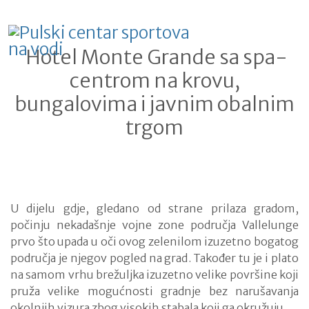
Hotel Monte Grande sa spa-
centrom na krovu,
bungalovima i javnim obalnim
trgom
U dijelu gdje, gledano od strane prilaza gradom,
počinju nekadašnje vojne zone područja Vallelunge
prvo što upada u oči ovog zelenilom izuzetno bogatog
područja je njegov pogled na grad. Također tu je i plato
na samom vrhu brežuljka izuzetno velike površine koji
pruža velike mogućnosti gradnje bez narušavanja
okolnjih vizura zbog visokih stabala koji ga okružuju.