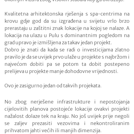
Kvalitetna arhitektonska rješenja s spa-centrima na
krovu gdje god da su izgrađena u svijetu vrlo brzo
prerastaju u zaštitni znak lokacije na kojoj se nalaze. A
lokacija na ulazu u Pulu s dominantnim pogledom na
grad upravo je izmišljena za takav jedan projekt.
Dobro je znati da kada se radi o investicijama zlatno
pravilo je da se uvijek prvo ulaže u projekte s najbržom i
najvećom dobiti pa se potom ta dobit postepeno
prelijeva u projekte manje dohodovne vrijednosti.
Ovo je zasigurno jedan od takvih projekata.
No zbog nerješene infrastrukture i nepostojanja
cijelovitih planova postojeće lokacije ovakvi projekti
nažalost dolaze tek na kraju. No još uvijek prije negoli
se zaljev prezasiti vezovima i nekontroliranim
prihvatom jahti većih ili manjih dimenzija.